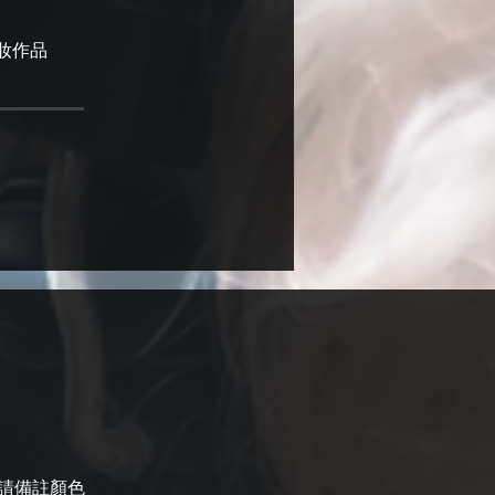
妝作品
請備註顏色