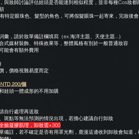
，與妝師討論評估​娃頭是否能達到相似程度，並非每種Cos妝都
額
或有特定眼珠色、髮型的角色，可將假髮眼珠一起寄來，完妝後
彙，請於妝單備註欄填寫（ex.海洋主題、天使主題...）
合式媒材裝飾、特殊效果等，整體風格有別於一般普通妝容
可能會有額外費用
0
價，價格視難易度而定
D.200/個
和娃頭一體成形的不用加購
請自行處理再送妝
、斑點等無法預測的情況出現，若擔心建議自行卸妝
全臉凝膠肌理，卸妝需+300
單備註，若不確定是否有用罩光劑，鹿漫這邊收到卸妝會知道，
加錢）