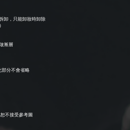
拆卸，只能卸妝時卸除
）
做漸層
此部分不會省略
，恕不接受參考圖