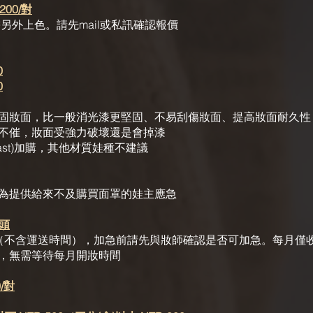
200/對
另外上色。請先mail或私訊確認報價
0
0
固妝面，比一般消光漆更堅固、不易刮傷妝面、提高妝面耐久性
不催，妝面受強力破壞還是會掉漆
cast)加購，其他材質娃種不建議
為提供給來不及購買面罩的娃主應急
/頭
（不含運送時間），加急前請先與妝師確認是否可加急。每月僅
團，無需等待每月開妝時間
/對