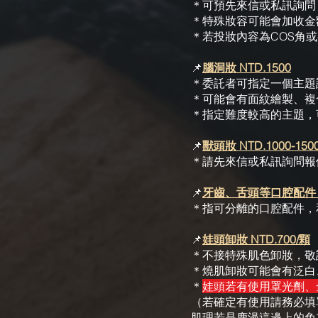
＊可預先來信或私訊詢問
＊特殊妝容可能會加收金
＊若投妝內容為COS角
📌
腦洞妝 NTD.1500
＊委託者可指定一個主題詞
＊可能會有面紋繪製、複
＊指定難度較高的主題，
📌
獸頭妝 NTD.1000-150
＊請先來信或私訊詢問報
📌
牙齒、舌頭等口腔配件 NT
＊指可分離的口腔配件，
📌
娃頭卸妝 NTD.700/顆
＊不接特殊肌色卸妝，敬
＊燒肌卸妝可能會有泛白
＊
娃頭若有使用罩光劑、
（若確定有使用請務必填
肌理若是鹿漫這邊上的免