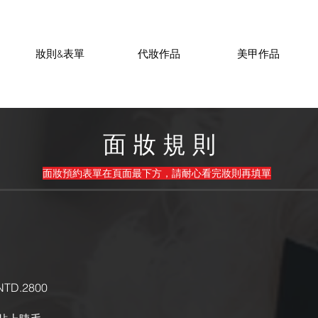
妝則&表單
代妝作品
美甲作品
面 妝 規 則
面妝預約表單在頁面最下方，請耐心看完妝則再填單
TD.2800