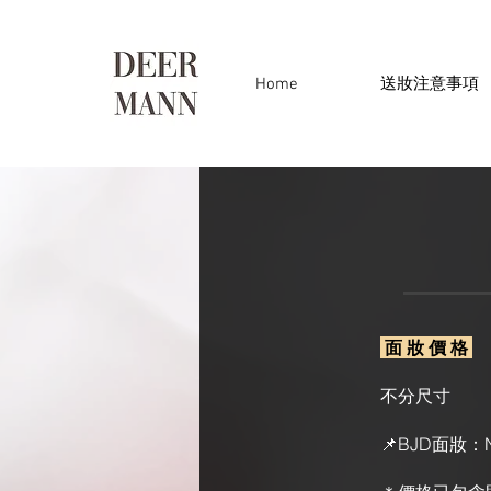
Home
送妝注意事項
面 妝 價 格
不分尺寸
📌BJD面妝：N