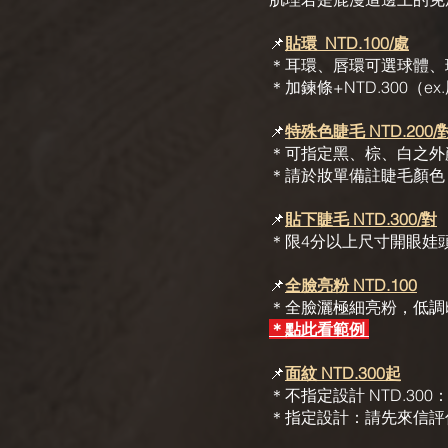
📌
貼環 NTD.100/處
＊耳環、唇環可選球體、
​＊加鍊條+NTD.30
📌
特殊色睫毛 NTD.200/
＊可指定黑、棕、白之外
＊請於妝單備註睫毛顏色
📌
貼下睫毛 NTD.300/對
＊限4分以上尺寸開眼娃
📌
全臉亮粉 NTD.100
＊全臉灑極細亮粉，低調b
＊點此看範例
📌
面紋 NTD.300起
＊不指定設計 NTD.3
＊指定設計：請先來信評