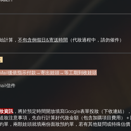
開始計算，
不包含例假日&寄送時間
（代妝過程中，請勿催件）
式
Mail後依指示付款→寄出娃頭→等工期到收娃頭
il信件
妝資訊
，將
於預定時間
開放填寫Google表單投妝（下收連結）
送妝注意事項，先自行計算好代妝金額（包含加購項目費用）＋
約單，兩顆娃頭就填兩份面妝預約單，若有其他疑問或特殊估價，可