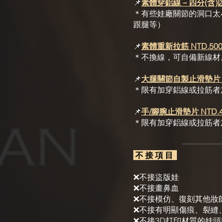
📌
素體穿鋁線－四分(含)以下 
＊有些娃廠關節的洞口太小
跟腿等）
📌
素體重新拉筋 NTD.5
​＊不換線，可自備新線材。
📌
大腿關節自製止滑墊片 N
＊限有加穿鋁線或拉筋者
📌
手/腳腕止滑墊片 NTD.4
＊限有加穿鋁線或拉筋者
不 接 項 目
❌不接盜版娃
❌不接畫鼻血
❌不接模仿、復刻其他妝
❌不接有明顯傷痕、裂縫
❌不接3D打印材質的娃