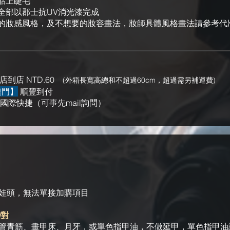
貼上
睫毛
全部以郡士抗UV消光漆完成
的妝感風格，及不想要的妝容畫法，妝師具體風格畫法請參考​代
店到店 NTD.60
(外箱長寬高總和不超過60cm，超過需另補運費)
澳門】
順豐到付
S國際快捷（可事先mail詢問）
娃頭，無法單接加購項目
/對
管青筋、畫甲床、月牙，或單色指甲油，不做延甲，單色指甲油