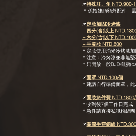
📌
特殊耳、角 NTD.900-1
＊係指娃頭額外配件，需
📌
定妝加固冷烤漆
－四分
(含)
以上 NTD.130
－六分
(含)
以下 NTD.100
－手腳妝 NTD.800
＊定妝使用消光冷烤漆加
＊注意：冷烤漆並非無堅
​＊只開放一般BJD樹脂(
📌
面罩 NTD.100/個
＊建議自行準備面罩，此
📌
面妝急件費 NTD.1800
＊收到後7個工作日完成
​​＊急件請直接私訊粉絲
📌
關節手穿鋁線 NTD.300