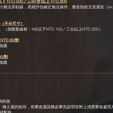
NTD.500／三分(含)以上 NTD.800
無法穿鋁線，若經評估確定無法操作，會告知娃主並退款（ex.F
00（不分尺寸）
（加購新線材：4分以下NTD.100／三分以上NTD.200）
TD.80/對
加購
0/對
加購
師的妝
、補土過的娃頭，有磨改過請務必事先說明並附上清楚磨改處照
頭或配件