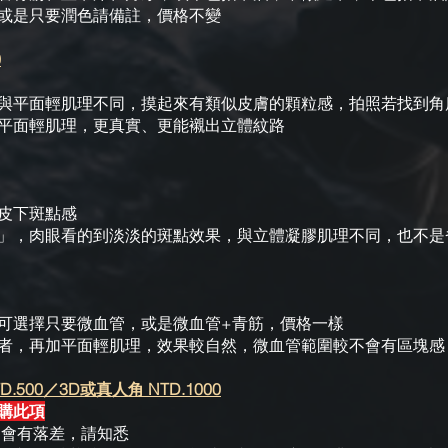
，或是只要潤色請備註，價格不變
0
與平面輕肌理不同，摸起來有類似皮膚的顆粒感，拍照若找到角
配平面輕肌理，更真實、更能襯出立體紋路
皮下斑點感​
」，肉眼看的到淡淡的斑點效果，與立體凝膠肌理不同，也不是雀斑
可選擇只要微血管，或是微血管+青筋，價格一樣
者，再加平面輕肌理，效果較自然，微血管範圍較不會有區塊感
D.500／3D或真人角 NTD.1000
購此項
定會有落差，請知悉