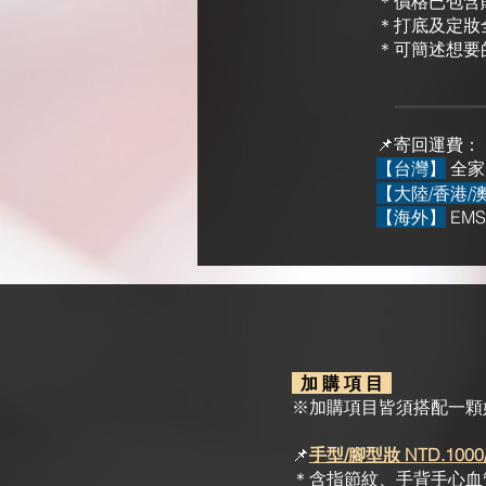
＊價格已包含
＊打
底及定妝
＊可簡述想要
📌寄回運費：
【台灣】
全家
【大陸/香港/
【海外】
EM
加 購 項 目
※加購項目皆須搭配一顆
📌
手型/腳型妝 NTD.1000
＊含指節紋、手背手心血