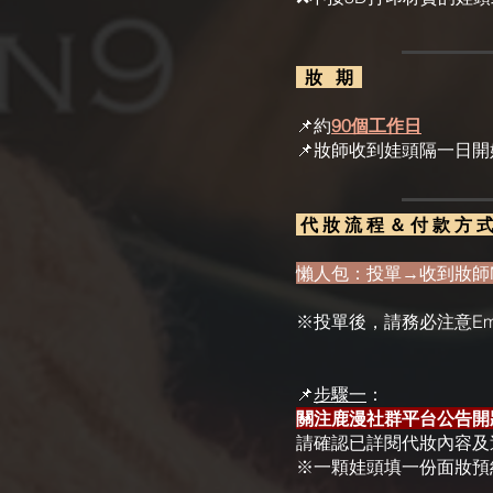
妝 期
📌約
90個工作日
📌妝師收到娃頭隔一日
代 妝 流 程 ＆ 付 款 方 
懶人包：投單→收到妝師
※投單後，請務必注意Ema
📌
步驟一
：
關注鹿漫社群平台公告開
請確認已詳閱代妝內容及
※一顆娃頭填一份面妝預