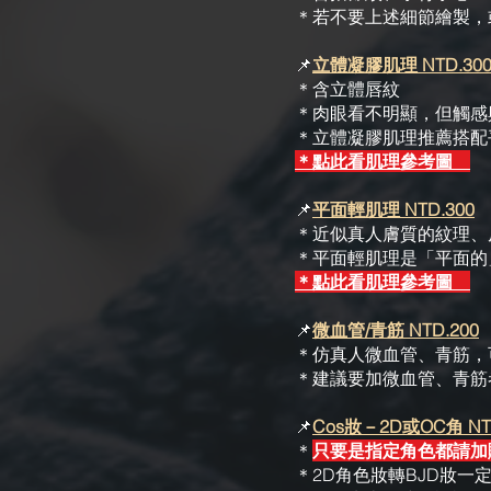
​＊若不要上述細節繪製
📌
立體凝膠肌理 NTD.30
＊含立體唇紋
＊肉眼看不明顯，但觸感
​＊立體凝膠肌理推薦搭
＊點此看肌理參考圖
📌
平面輕肌理 NTD.300
＊近似真人膚質的紋理、
​＊平面輕肌理是「平面的
＊點此看肌理參考圖
📌
微血管/青筋 NTD.200
＊仿真人微血管、青筋，
＊建議要加微血管、青筋
📌
Cos妝－2D或OC角 NT
＊
只要是指定角色都請加
＊2D角色妝轉BJD妝一