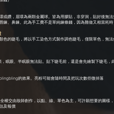
環或鑽，眉環為兩顆金屬球。皆為用膠貼，非穿洞，貼好後無法
0（ex.唇鍊、鼻鍊。此為手工費不是單純鍊條錢，因為難做又相當耗時
對
顏色的睫毛，將以手工染色方式製作調色睫毛，僅限單色，無法
頭，眠眼、半眠眼無法貼。貼下睫毛前，還是會先繪製下睫毛，
lingbling的效果。亮粉可能會隨時間及把玩次數些微掉落
00：全權交由妝師創作，以點、線、單色為主，可許願想要的圖樣
估及報價