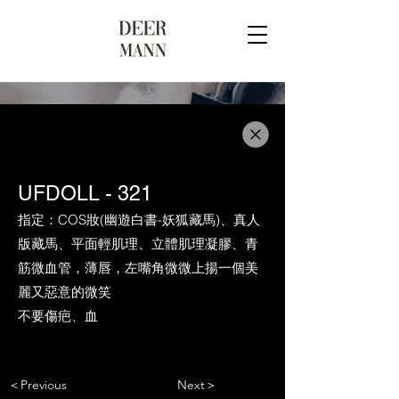
UFDOLL - 321
指定：COS妝(幽遊白書-妖狐藏馬)、真人
版藏馬、平面輕肌理、立體肌理凝膠、青
筋微血管，薄唇，左嘴角微微上揚一個美
麗又惡意的微笑
不要傷疤、血
＜Previous
Next＞