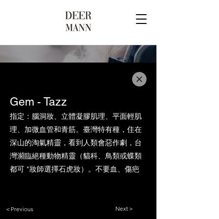
Gem - Tazz
指定：腦洞妝、立體凝膠肌理、平面輕肌
理、加微血管和青筋。臺灣特有種，住在
深山的淘氣精靈，看到人類會惡作劇，台
灣瀕臨絕種動物精靈（貓科、鳥類或蝶類
都可 *妝師選擇石虎妝）。不要血、傷疤
Next＞
＜Previous