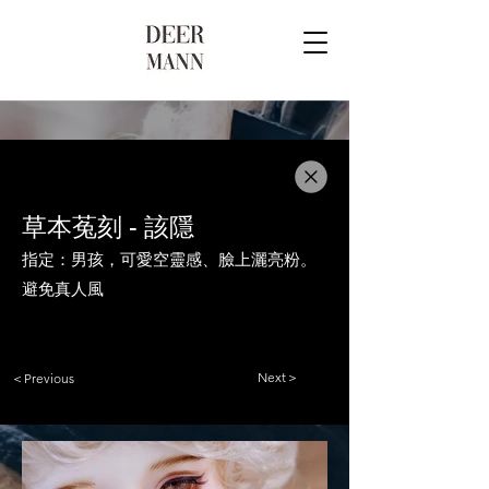
草本菟刻 - 該隱
指定：男孩，可愛空靈感、臉上灑亮粉。
避免真人風
Next＞
＜Previous