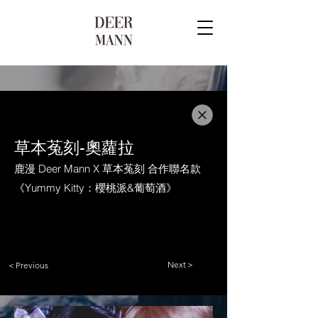
草本菟刻-奧蘿拉
鹿漫 Deer Mann X 草本菟刻 合作聯名款
《Yummy Kitty：櫻桃派&葡萄酒》
Next＞
＜Previous