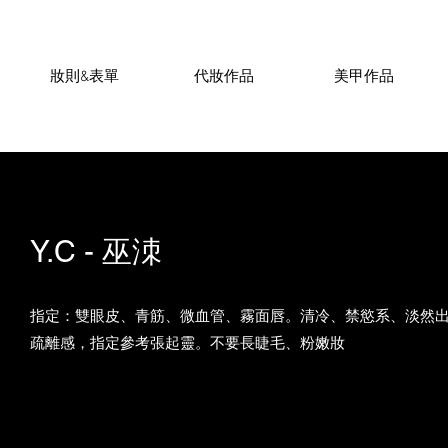
妝則&表單
代妝作品
美甲作品
Y.C - 巫洓
指定：雙眼皮、青筋、微血管、霧面唇。清冷、禁慾系、淡然
疏離感，指定參考張起靈。不要長睫毛、粉嫩妝