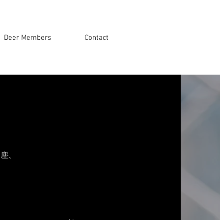
Deer Members
Contact
出塵、