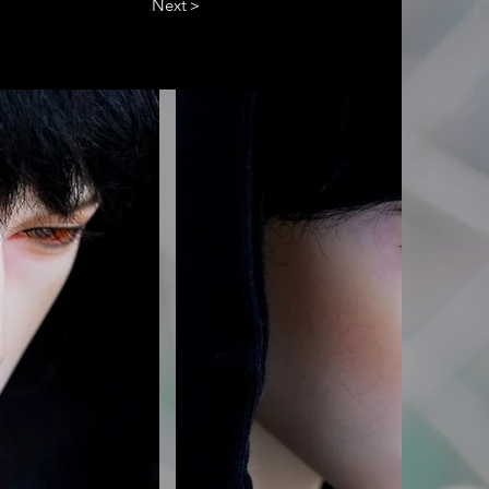
Next＞