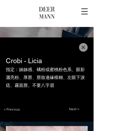
Crobi - Licia
指定：姊姊感、橘粉或蜜桃粉色系、眼影
灑亮粉、厚唇、唇妝邊緣模糊、左眼下淚
痣、霧面唇。不要八字眉
Next＞
＜Previous