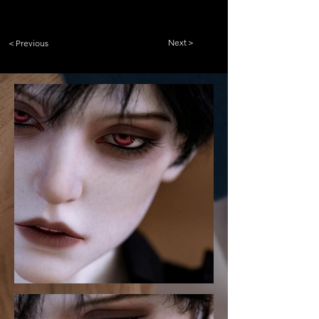
Next＞
＜Previous