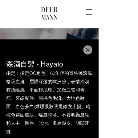
森酒自製 - Hayato
指定：指定OC角色，60年代的哥特搖滾風
格吸血鬼，眉眼深邃的歐洲臉，表情冷漠
有疏離感。平面輕肌理、加微血管和青
筋、牙齒配件、黑棕色毛流、大地色妝
面、血色蒼白/煙燻眼妝眼尾微微上揚、暗
棕色霧面唇妝、嘴唇稍薄。不要明顯唇紋
和人中、厚唇、光油、多層眼皮、明顯牙
縫