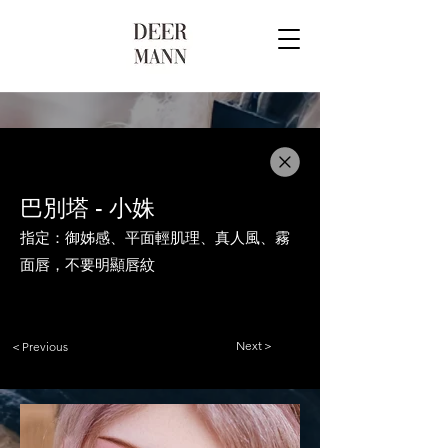
巴別塔 - 小姝
指定：御姊感、平面輕肌理、真人風、霧
面唇，不要明顯唇紋
Next＞
＜Previous