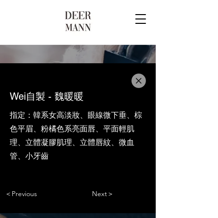
Wei自製 - 魏暖暖
指定：韓系女高淡妝、眼線微下垂、棕
色平眉、粉橘色系亮面唇、平面輕肌
理、立體凝膠肌理、立體唇紋、微血
管、小牙齒
＜Previous
Next＞