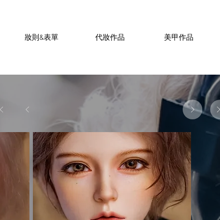
妝則&表單
代妝作品
美甲作品