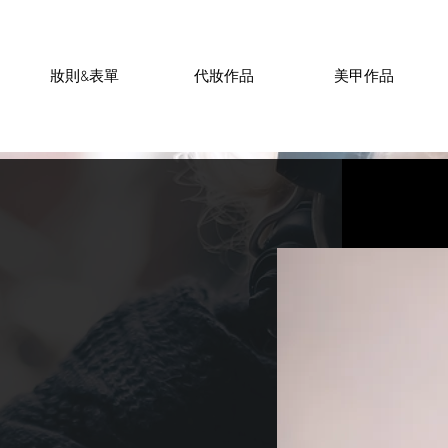
妝則&表單
代妝作品
美甲作品