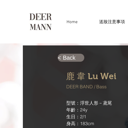
Home
送妝注意事項
< Back
鹿 韋 Lu Wei
DEER BAND / Bass
型號：浮世人形－鳶尾

年齡：24y
生日：2/1 
身高：183cm