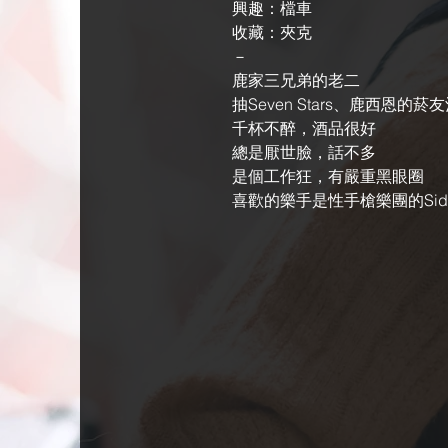
興趣：檔車
收藏：夾克
－
鹿家三兄弟的老二
抽Seven Stars、鹿西恩的菸
千杯不醉，酒品很好
總是厭世臉，話不多

是個工作狂，有嚴重黑眼圈
喜歡的樂手是性手槍樂團的Sid Vi