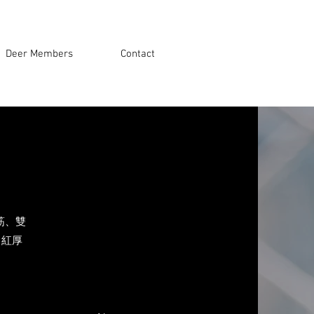
Deer Members
Contact
筋、雙
、紅厚