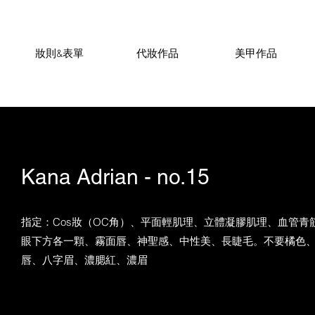
妝則&表單
代妝作品
美甲作品
Kana Adrian - no.15
指定：Cos妝（OC角）、平面輕肌理、立體凝膠肌理、血管青
眼下方各一顆、霧面唇、神聖感、中性美、長睫毛。不要橘色
唇、八字眉、濃腮紅、濃眉